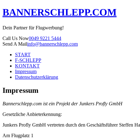
Skip
BANNERSCHLEPP.COM
to
content
Dein Partner für Flugwerbung!
Call Us Now
0049 9221 5444
Send A Mail
info@bannerschlepp.com
START
F-SCHLEPP
KONTAKT
Impressum
Datenschutzerklärung
Impressum
Bannerschlepp.com ist ein Projekt der Junkers Profly GmbH
Gesetzliche Anbieterkennung:
Junkers Profly GmbH vertreten durch den Geschäftsführer Steffen H
Am Flugplatz 1